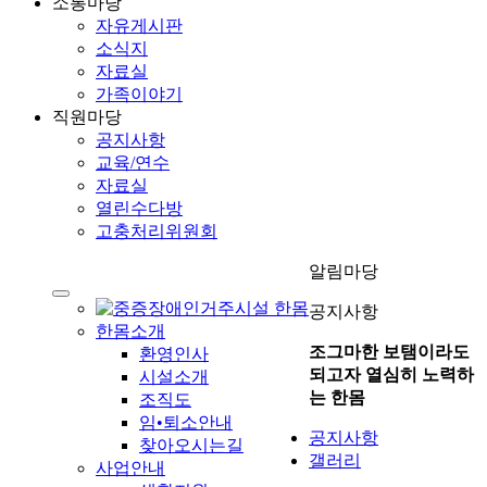
소통마당
자유게시판
소식지
자료실
가족이야기
직원마당
공지사항
교육/연수
자료실
열린수다방
고충처리위원회
알림마당
공지사항
한몸소개
조그마한 보탬이라도
환영인사
되고자 열심히 노력하
시설소개
는 한몸
조직도
임•퇴소안내
공지사항
찾아오시는길
갤러리
사업안내