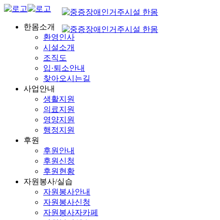
한몸소개
환영인사
시설소개
조직도
입·퇴소안내
찾아오시는길
사업안내
생활지원
의료지원
영양지원
행정지원
후원
후원안내
후원신청
후원현황
자원봉사/실습
자원봉사안내
자원봉사신청
자원봉사자카페