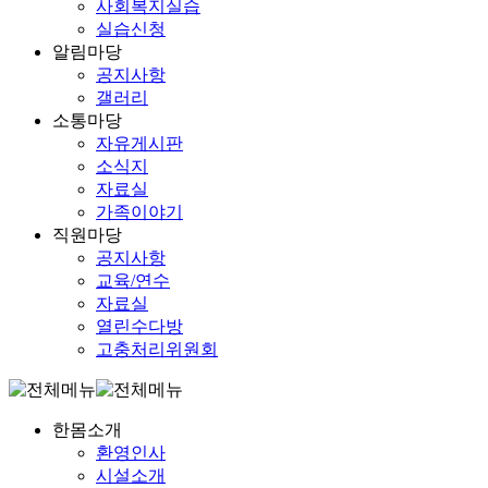
사회복지실습
실습신청
알림마당
공지사항
갤러리
소통마당
자유게시판
소식지
자료실
가족이야기
직원마당
공지사항
교육/연수
자료실
열린수다방
고충처리위원회
한몸소개
환영인사
시설소개