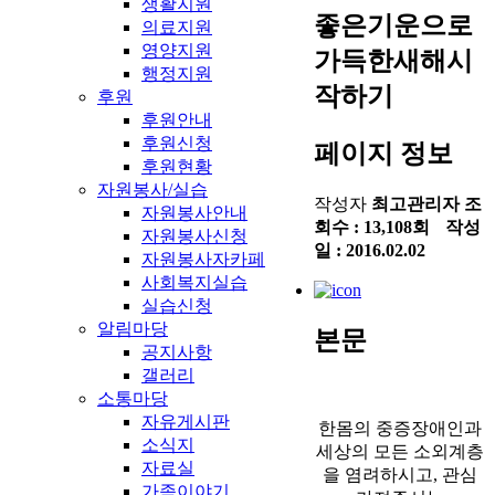
생활지원
좋은기운으로
의료지원
영양지원
가득한새해시
행정지원
작하기
후원
후원안내
후원신청
페이지 정보
후원현황
자원봉사/실습
작성자
최고관리자
조
자원봉사안내
회수 :
13,108회
작성
자원봉사신청
일 :
2016.02.02
자원봉사자카페
사회복지실습
실습신청
알림마당
본문
공지사항
갤러리
소통마당
자유게시판
한몸의 중증장애인과
소식지
세상의 모든 소외계층
자료실
을 염려하시고, 관심
가족이야기