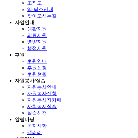
조직도
입·퇴소안내
찾아오시는길
사업안내
생활지원
의료지원
영양지원
행정지원
후원
후원안내
후원신청
후원현황
자원봉사/실습
자원봉사안내
자원봉사신청
자원봉사자카페
사회복지실습
실습신청
알림마당
공지사항
갤러리