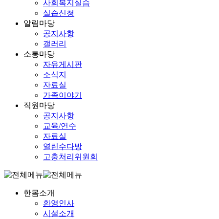
사회복지실습
실습신청
알림마당
공지사항
갤러리
소통마당
자유게시판
소식지
자료실
가족이야기
직원마당
공지사항
교육/연수
자료실
열린수다방
고충처리위원회
한몸소개
환영인사
시설소개