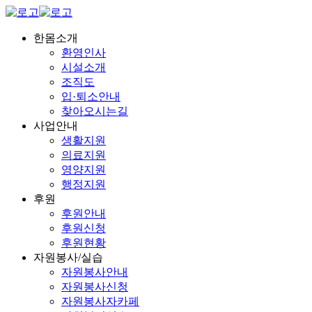
한몸소개
환영인사
시설소개
조직도
입·퇴소안내
찾아오시는길
사업안내
생활지원
의료지원
영양지원
행정지원
후원
후원안내
후원신청
후원현황
자원봉사/실습
자원봉사안내
자원봉사신청
자원봉사자카페