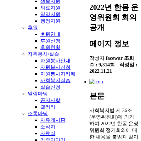
생활지원
2022년 한몸 운
의료지원
영양지원
영위원회 회의
행정지원
공개
후원
후원안내
후원신청
페이지 정보
후원현황
자원봉사/실습
작성자
facewar
조회
자원봉사안내
수 :
9,314회
작성일 :
자원봉사신청
2022.11.21
자원봉사자카페
사회복지실습
실습신청
알림마당
본문
공지사항
갤러리
사회복지법 제 36조
소통마당
(운영위원회)에 의거
자유게시판
하여 2022년 한몸 운영
소식지
위원회 정기회의에 대
자료실
한 내용을 붙임과 같이
가족이야기