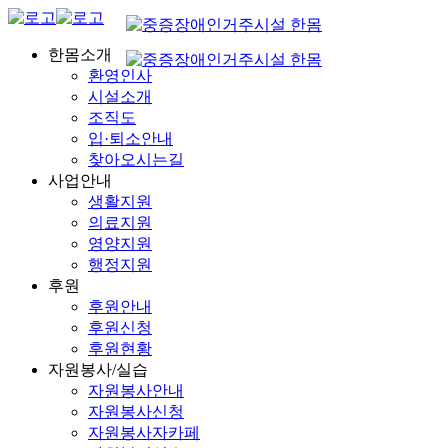
한몸소개
환영인사
시설소개
조직도
입·퇴소안내
찾아오시는길
사업안내
생활지원
의료지원
영양지원
행정지원
후원
후원안내
후원신청
후원현황
자원봉사/실습
자원봉사안내
자원봉사신청
자원봉사자카페