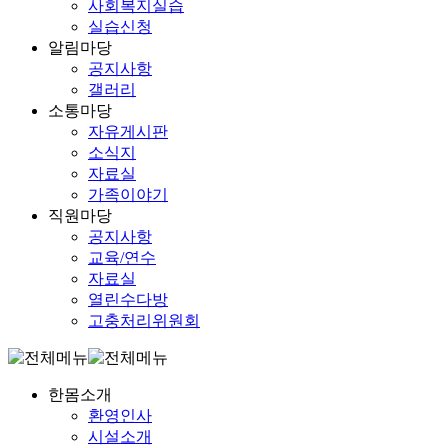
사회복지실습
실습신청
알림마당
공지사항
갤러리
소통마당
자유게시판
소식지
자료실
가족이야기
직원마당
공지사항
교육/연수
자료실
열린수다방
고충처리위원회
한몸소개
환영인사
시설소개